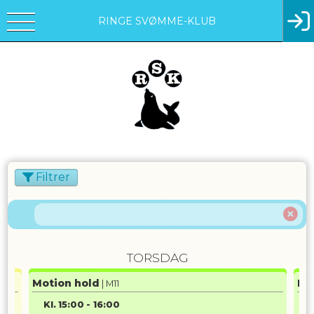
RINGE SVØMME-KLUB
Filtrer
TORSDAG
Motion hold
Mo
| M11
Kl.
15:00
-
16:00
K