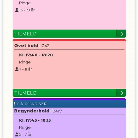
Ringe
13
-
19
år
TILMELD
Øvet hold
| Ø42
Kl.
17:40
-
18:20
Ringe
7
-
11
år
TILMELD
FÅ PLADSER
Begynderhold
| B41V
Kl.
17:45
-
18:15
Ringe
5
-
7
år