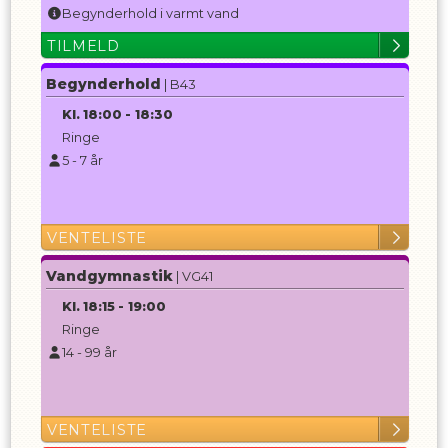
Begynderhold i varmt vand
TILMELD
Begynderhold
| B43
Kl.
18:00
-
18:30
Ringe
5
-
7
år
VENTELISTE
Vandgymnastik
| VG41
Kl.
18:15
-
19:00
Ringe
14
-
99
år
VENTELISTE