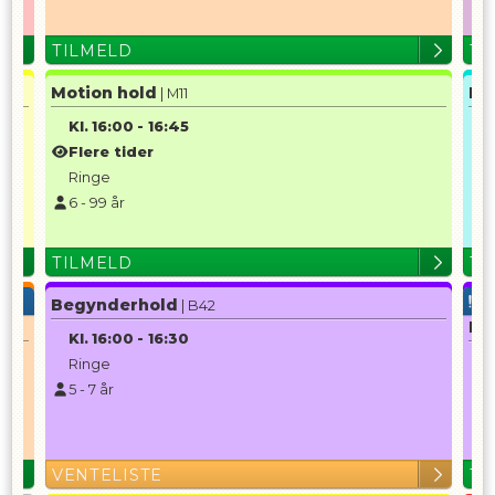
TILMELD
TI
Motion hold
Ba
| M11
Kl.
16:00
-
16:45
K
Flere tider
Ringe
6
-
99
år
TILMELD
TI
F
Begynderhold
| B42
Be
Kl.
16:00
-
16:30
K
Ringe
5
-
7
år
5
VENTELISTE
TI