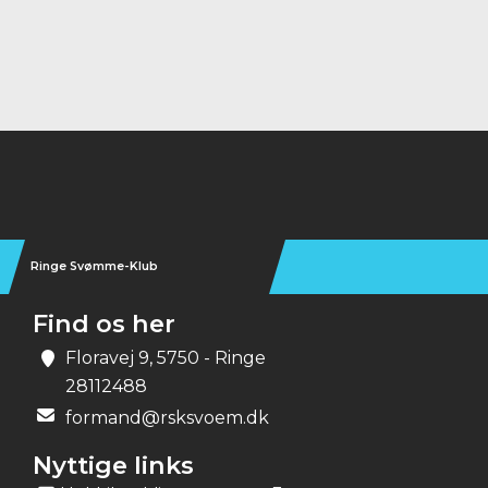
Instagram
Ringe Svømme-Klub
Find os her
Floravej 9, 5750 - Ringe
28112488
formand@rsksvoem.dk
Nyttige links