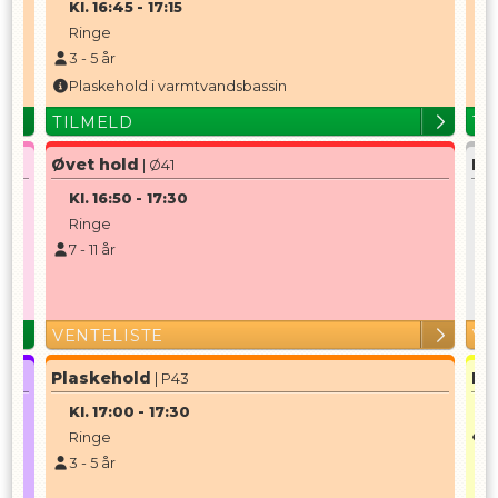
Kl.
16:45
-
17:15
Ringe
3
-
5
år
Plaskehold i varmtvandsbassin
TILMELD
TI
Øvet hold
Be
| Ø41
Kl.
16:50
-
17:30
K
Ringe
7
-
11
år
7
VENTELISTE
VE
Plaskehold
Ko
| P43
Kl.
17:00
-
17:30
K
Ringe
F
3
-
5
år
1