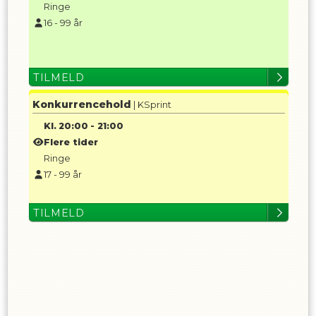
Ringe
16
-
99
år
TILMELD
Konkurrencehold
| KSprint
Kl.
20:00
-
21:00
Flere tider
Ringe
17
-
99
år
TILMELD