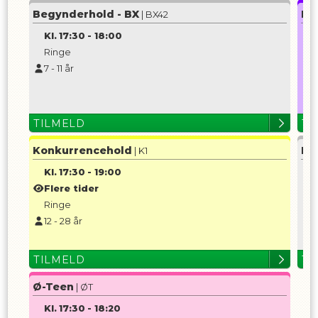
Begynderhold - BX
Be
| BX42
Kl.
17:30
-
18:00
K
Ringe
7
-
11
år
5
TILMELD
TI
Konkurrencehold
Be
| K1
Kl.
17:30
-
19:00
K
Flere tider
Ringe
7
12
-
28
år
TILMELD
TI
Ø-Teen
| ØT
Kl.
17:30
-
18:20