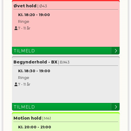
Øvet hold
| Ø43
Kl.
18:20
-
19:00
Ringe
7
-
11
år
TILMELD
Begynderhold - BX
| BX43
Kl.
18:30
-
19:00
Ringe
7
-
11
år
TILMELD
Motion hold
| M41
Kl.
20:00
-
21:00