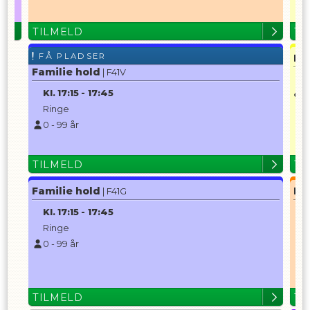
TILMELD
TI
FÅ PLADSER
Ko
Familie hold
| F41V
K
Kl.
17:15
-
17:45
F
Ringe
0
-
99
år
1
TILMELD
TI
Familie hold
Pl
| F41G
Kl.
17:15
-
17:45
K
Ringe
0
-
99
år
TILMELD
TI