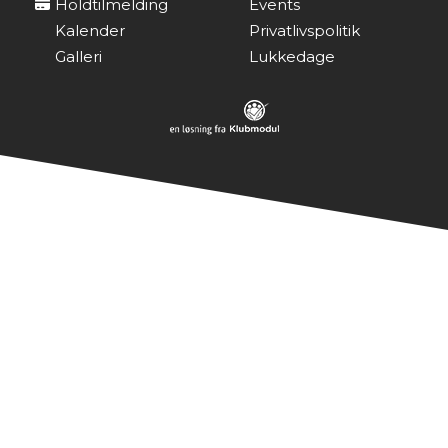
Holdtilmelding
Events
Kalender
Privatlivspolitik
Galleri
Lukkedage