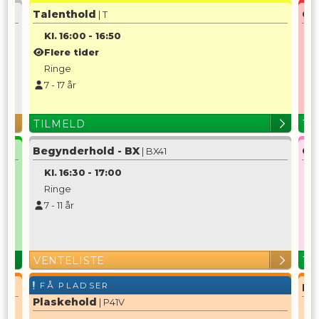
Talenthold
Øv
| T
Kl.
16:00
-
16:50
K
Flere tider
Ringe
7
7
-
17
år
TILMELD
TI
Begynderhold - BX
Øv
| BX41
Kl.
16:30
-
17:00
K
Ringe
7
-
11
år
1
VENTELISTE
TI
FÅ PLADSER
Pl
Plaskehold
| P41V
K