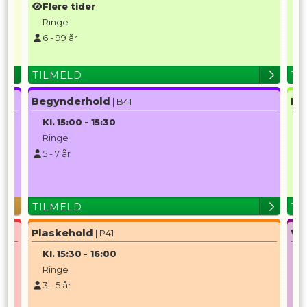
Flere tider
Ringe
1
6
-
99
år
TILMELD
TI
Begynderhold
Mo
| B41
Kl.
15:00
-
15:30
K
Ringe
5
-
7
år
1
TILMELD
TI
Plaskehold
Va
| P41
Kl.
15:30
-
16:00
K
Ringe
3
-
5
år
1