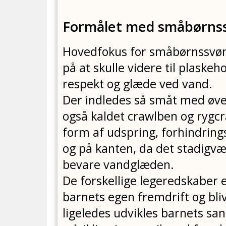
Formålet med småbørns
Hovedfokus for småbørnssvøm
på at skulle videre til plaske
respekt og glæde ved vand.
Der indledes så småt med øvel
også kaldet crawlben og rygcr
form af udspring, forhindring
og på kanten, da det stadigvæk
bevare vandglæden.
De forskellige legeredskaber e
barnets egen fremdrift og bli
ligeledes udvikles barnets sa