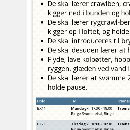
De skal lærer crawlben, 
kigger ned i bunden og ho
De skal lærer rygcrawl-b
kigger op i loftet, og hol
De skal introduceres til b
De skal desuden lærer at
Flyde, lave kolbøtter, hop
ryggen, glæden ved vand i
De skal lærer at svømme 2
holde pause.
Hold
Tid
Træner
BX11
Mandag
kl.
17:30 - 18:00
Træne
Ringe Svømmehal, Ringe
BX21
Tirsdag
kl.
18:00 - 18:30
Træne
Ringe Svømmehal, Ringe