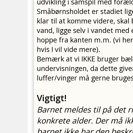
udvikling i samspil med foræl
Småbørnsholdet er stadiet lige
klar til at komme videre, ska
vand, ligge selv i vandet med 
hoppe fra kanten m.m. (vi henv
hvis I vil vide mere).
Bemærk at vi IKKE bruger bælte
undervisningen, da dette give
luffer/vinger må gerne bruges n
Vigtigt!
Barnet meldes til på det ri
konkrete alder. Der må ikk
barnet ikke har den beskr