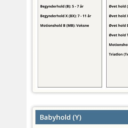
Babyhold
(
Y
)