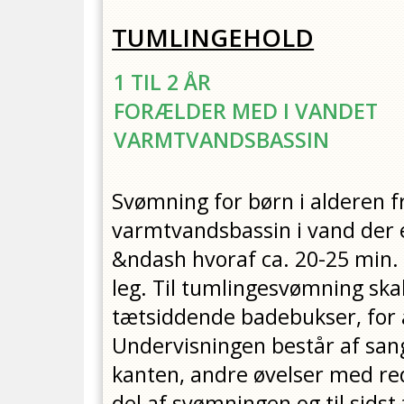
TUMLINGEHOLD
1 TIL 2 ÅR
FORÆLDER MED I VANDET
VARMTVANDSBASSIN
Svømning for børn i alderen f
varmtvandsbassin i vand der 
&ndash hvoraf ca. 20-25 min. 
leg. Til tumlingesvømning ska
tætsiddende badebukser, for 
Undervisningen består af sang
kanten, andre øvelser med red
del af svømningen og til sidst f