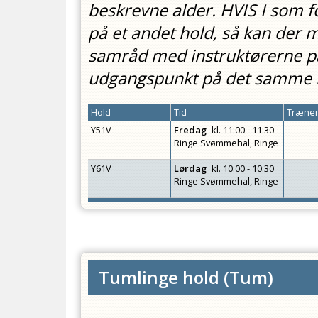
beskrevne alder. HVIS I som 
på et andet hold, så kan der 
samråd med instruktørerne på
udgangspunkt på det samme h
Hold
Tid
Træner
Y51V
Fredag
kl.
11:00 - 11:30
Ringe Svømmehal, Ringe
Y61V
Lørdag
kl.
10:00 - 10:30
Ringe Svømmehal, Ringe
Tumlinge hold
(
Tum
)