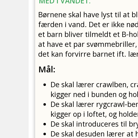
MED I VANDET.
Børnene skal have lyst til at 
færden i vand. Det er ikke nø
et barn bliver tilmeldt et B-h
at have et par svømmebriller,
det kan forvirre barnet ift. l
Mål:
De skal lærer crawlben, 
kigger ned i bunden og ho
De skal lærer rygcrawl-b
kigger op i loftet, og hol
De skal introduceres til b
De skal desuden lærer at