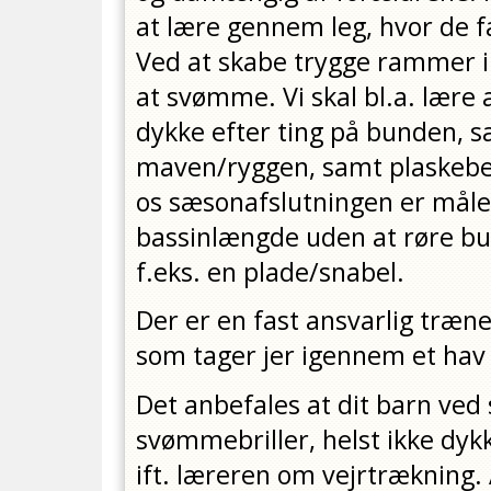
at lære gennem leg, hvor de f
Ved at skabe trygge rammer i v
at svømme. Vi skal bl.a. lære
dykke efter ting på bunden, sæ
maven/ryggen, samt plaskeb
os sæsonafslutningen er måle
bassinlængde uden at røre b
f.eks. en plade/snabel.
Der er en fast ansvarlig træne
som tager jer igennem et hav a
Det anbefales at dit barn ve
svømmebriller, helst ikke dyk
ift. læreren om vejrtrækning.