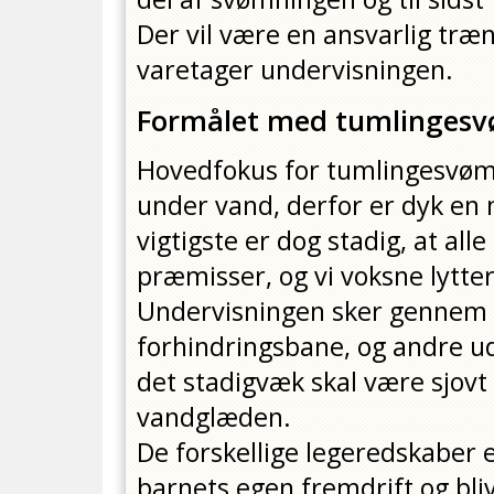
Der vil være en ansvarlig tr
varetager undervisningen.
Formålet med tumlingesv
Hovedfokus for tumlingesvømn
under vand, derfor er dyk en 
vigtigste er dog stadig, at all
præmisser, og vi voksne lytte
Undervisningen sker gennem l
forhindringsbane, og andre ud
det stadigvæk skal være sjovt 
vandglæden.
De forskellige legeredskaber e
barnets egen fremdrift og bl