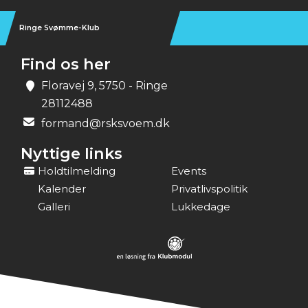
Ringe Svømme-Klub
Find os her
Floravej 9, 5750 - Ringe
28112488
formand@rsksvoem.dk
Nyttige links
Holdtilmelding
Events
Kalender
Privatlivspolitik
Galleri
Lukkedage